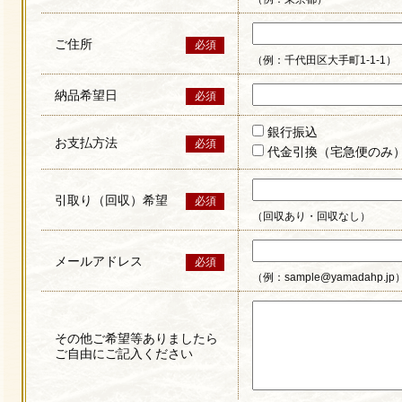
ご住所
必須
（例：千代田区大手町1-1-1）
納品希望日
必須
銀行振込
お支払方法
必須
代金引換（宅急便のみ
引取り（回収）希望
必須
（回収あり・回収なし）
メールアドレス
必須
（例：sample@yamadahp.jp
その他ご希望等ありましたら
ご自由にご記入ください