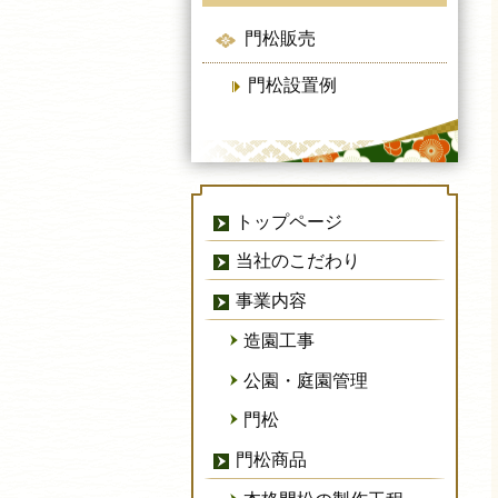
門松販売
門松設置例
トップページ
当社のこだわり
事業内容
造園工事
公園・庭園管理
門松
門松商品