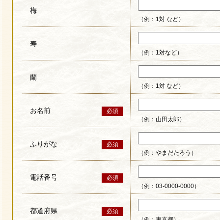
梅
（例：1対 など）
寿
（例：1対など）
蘭
（例：1対 など）
お名前
必須
（例：山田太郎）
ふりがな
必須
（例：やまだたろう）
電話番号
必須
（例：03-0000-0000）
都道府県
必須
（例：東京都）