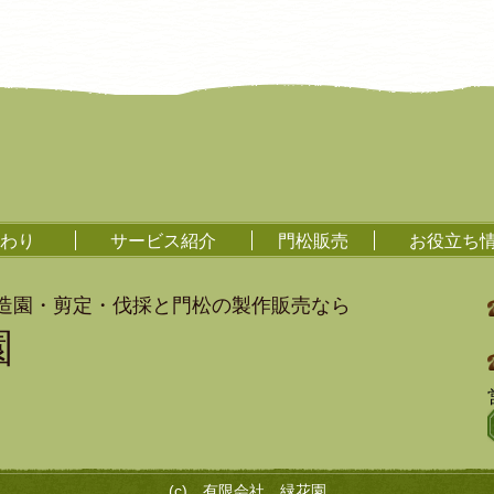
わり
サービス紹介
門松販売
お役立ち
造園・剪定・伐採と門松の製作販売なら
園
(c) 有限会社 緑花園