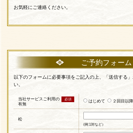
お気軽にご連絡ください。
ご予約フォーム
以下のフォームに必要事項をご記入の上、「送信する」
い。
当社サービスご利用の
必須
はじめて
２回目以
有無
松
(例:1対など）