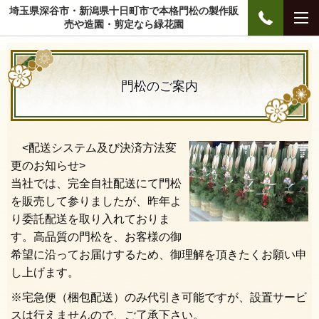
埼玉県深谷市・新潟県十日町市で本格門松の製作販
売や造園・剪定なら緑花園
門松のご案内
<配送システム及び決済方法変
更のお知らせ>
当社では、完全自社配送にて門松
を販売して参りましたが、昨年よ
り委託配送を取り入れておりま
す。高品質の門松を、お客様の御
希望に沿ってお届けするため、御理解を頂きたくお願い申
し上げます。
※宅急便（梱包配送）のみ代引き可能ですが、設置サービ
スは行えませんので、ご了承下さい。